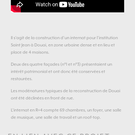
Il s’agit de la construction d’un internat pour l’institution
Saint Jean à Douai, en zone urbaine dense et en lieu et
place de 4 maisons.
Deux des quatre façades (n°1 et n°3) présentaient un
intérêt patrimonial et ont donc été conservées et
restaurées.
Les modénatures typiques de la reconstruction de Douai
ont été déclinées en front de rue.
L’internat en R+4 compte 69 chambres, un foyer, une salle
de musique, une salle de travail et un roof-top.