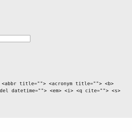
 <abbr title=""> <acronym title=""> <b>
del datetime=""> <em> <i> <q cite=""> <s>