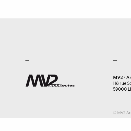
MV2 / Ar
118 rue S
59000 Li
© MV2 Arc