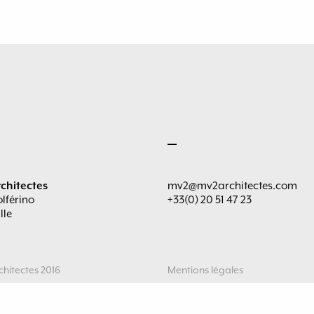
chitectes
mv2@mv2architectes.com
olférino
+33(0) 20 51 47 23
lle
hitectes 2016
Mentions légales