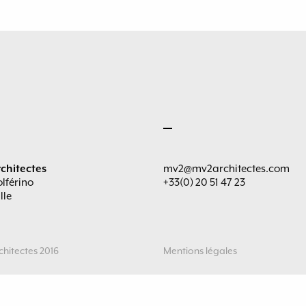
chitectes
mv2@mv2architectes.com
olférino
+33(0) 20 51 47 23
lle
hitectes 2016
Mentions légales