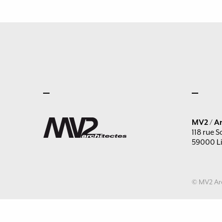
MV2 / Ar
118 rue S
59000 Li
© MV2 Arc