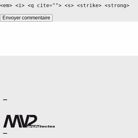
<em> <i> <q cite=""> <s> <strike> <strong>