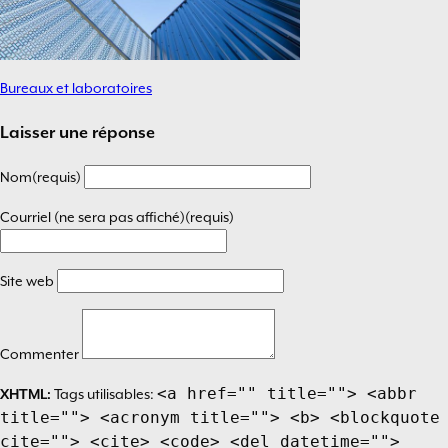
Bureaux et laboratoires
Navigation
de
Laisser une réponse
l’article
Nom(requis)
Courriel (ne sera pas affiché)(requis)
Site web
Commenter
<a href="" title=""> <abbr
XHTML:
Tags utilisables:
title=""> <acronym title=""> <b> <blockquote
cite=""> <cite> <code> <del datetime="">