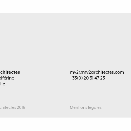
chitectes
mv2@mv2architectes.com
olférino
+33(0) 20 51 47 23
lle
hitectes 2016
Mentions légales