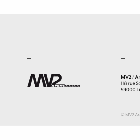
MV2 / Ar
118 rue S
59000 Li
© MV2 Arc