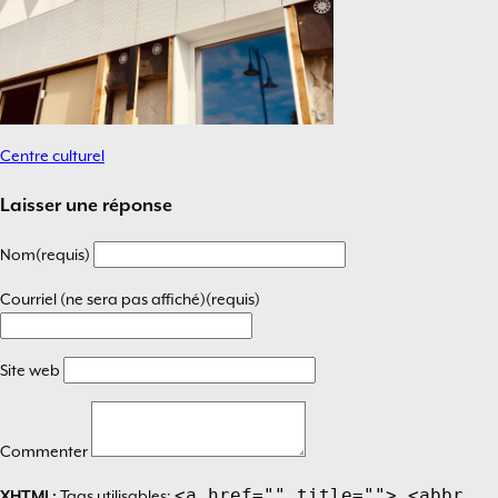
Centre culturel
Navigation
de
Laisser une réponse
l’article
Nom(requis)
Courriel (ne sera pas affiché)(requis)
Site web
Commenter
<a href="" title=""> <abbr
XHTML:
Tags utilisables: