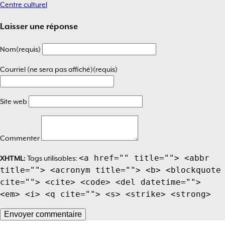
Centre culturel
Navigation
de
Laisser une réponse
l’article
Nom(requis)
Courriel (ne sera pas affiché)(requis)
Site web
Commenter
<a href="" title=""> <abbr
XHTML:
Tags utilisables:
title=""> <acronym title=""> <b> <blockquote
cite=""> <cite> <code> <del datetime="">
<em> <i> <q cite=""> <s> <strike> <strong>