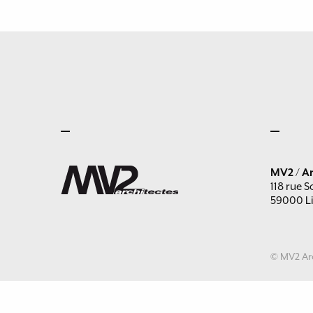
MV2 / Ar
118 rue S
59000 Li
© MV2 Arc