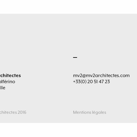
chitectes
mv2@mv2architectes.com
olférino
+33(0) 20 51 47 23
lle
hitectes 2016
Mentions légales