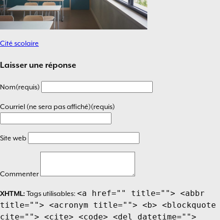
Cité scolaire
Navigation
de
Laisser une réponse
l’article
Nom(requis)
Courriel (ne sera pas affiché)(requis)
Site web
Commenter
<a href="" title=""> <abbr
XHTML:
Tags utilisables:
title=""> <acronym title=""> <b> <blockquote
cite=""> <cite> <code> <del datetime="">