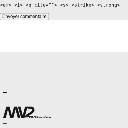
<em> <i> <q cite=""> <s> <strike> <strong>