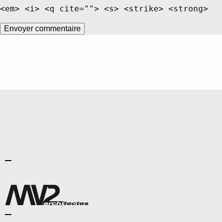
<em> <i> <q cite=""> <s> <strike> <strong>