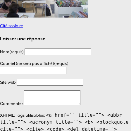
Cité scolaire
Navigation
de
Laisser une réponse
l’article
Nom(requis)
Courriel (ne sera pas affiché)(requis)
Site web
Commenter
<a href="" title=""> <abbr
XHTML:
Tags utilisables:
title=""> <acronym title=""> <b> <blockquote
cite=""> <cite> <code> <del datetime="">