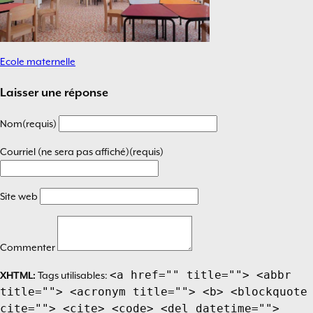
Ecole maternelle
Navigation
de
Laisser une réponse
l’article
Nom(requis)
Courriel (ne sera pas affiché)(requis)
Site web
Commenter
<a href="" title=""> <abbr
XHTML:
Tags utilisables:
title=""> <acronym title=""> <b> <blockquote
cite=""> <cite> <code> <del datetime="">