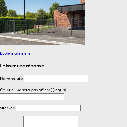
Ecole maternelle
Navigation
de
Laisser une réponse
l’article
Nom(requis)
Courriel (ne sera pas affiché)(requis)
Site web