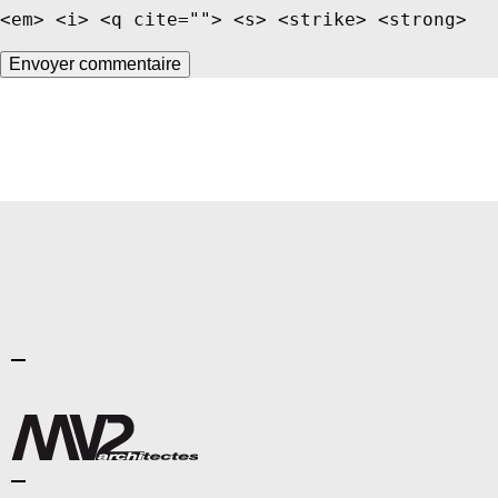
<em> <i> <q cite=""> <s> <strike> <strong>