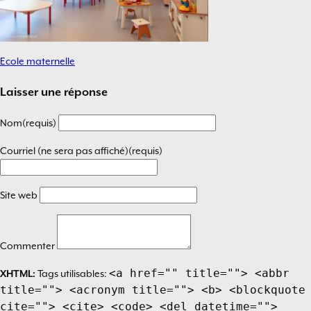
Ecole maternelle
Navigation
de
Laisser une réponse
l’article
Nom(requis)
Courriel (ne sera pas affiché)(requis)
Site web
Commenter
<a href="" title=""> <abbr
XHTML:
Tags utilisables:
title=""> <acronym title=""> <b> <blockquote
cite=""> <cite> <code> <del datetime="">