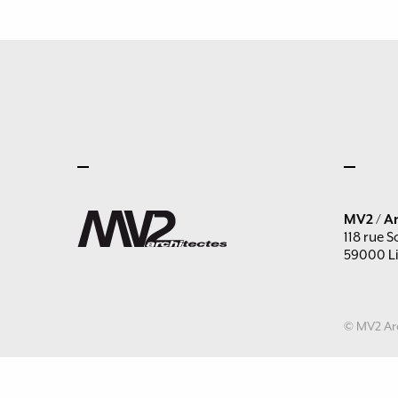
MV2 / Ar
118 rue S
59000 Li
© MV2 Arc