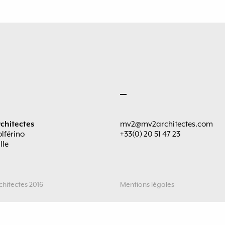
chitectes
mv2@mv2architectes.com
olférino
+33(0) 20 51 47 23
lle
hitectes 2016
Mentions légales