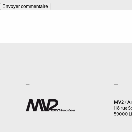
MV2 / Ar
118 rue S
59000 Li