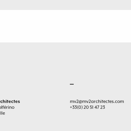
chitectes
mv2@mv2architectes.com
olférino
+33(0) 20 51 47 23
lle