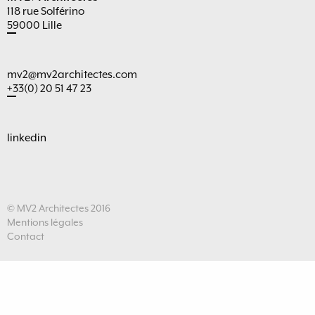
118 rue Solférino
59000 Lille
mv2@mv2architectes.com
+33(0) 20 51 47 23
linkedin
© MV2 Architectes 2016
Mentions légales
Contact