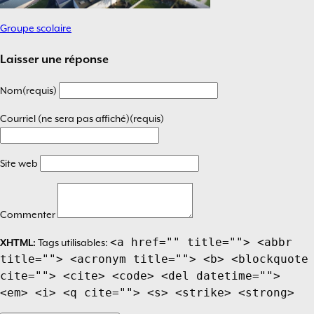
Groupe scolaire
Navigation
de
Laisser une réponse
l’article
Nom(requis)
Courriel (ne sera pas affiché)(requis)
Site web
Commenter
<a href="" title=""> <abbr
XHTML:
Tags utilisables:
title=""> <acronym title=""> <b> <blockquote
cite=""> <cite> <code> <del datetime="">
<em> <i> <q cite=""> <s> <strike> <strong>