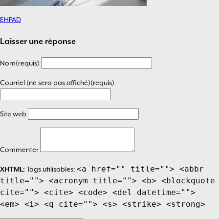
EHPAD
Navigation
de
Laisser une réponse
l’article
Nom(requis)
Courriel (ne sera pas affiché)(requis)
Site web
Commenter
<a href="" title=""> <abbr
XHTML:
Tags utilisables:
title=""> <acronym title=""> <b> <blockquote
cite=""> <cite> <code> <del datetime="">
<em> <i> <q cite=""> <s> <strike> <strong>