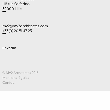
118 rue Solférino
59000 Lille
mv2@mv2architectes.com
+33(0) 20 51 47 23
linkedin
© MV2 Architectes 2016
Mentions légales
Contact