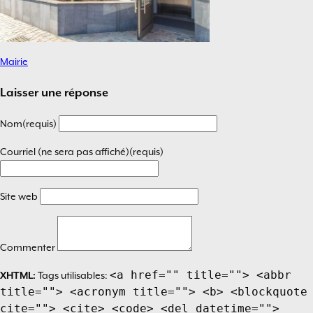
Mairie
Navigation
de
Laisser une réponse
l’article
Nom(requis)
Courriel (ne sera pas affiché)(requis)
Site web
Commenter
<a href="" title=""> <abbr
XHTML:
Tags utilisables:
title=""> <acronym title=""> <b> <blockquote
cite=""> <cite> <code> <del datetime="">