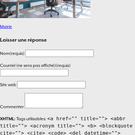
Mairie
Navigation
de
Laisser une réponse
l’article
Nom(requis)
Courriel (ne sera pas affiché)(requis)
Site web
Commenter
<a href="" title=""> <abbr
XHTML:
Tags utilisables:
title=""> <acronym title=""> <b> <blockquote
cite=""> <cite> <code> <del datetime="">