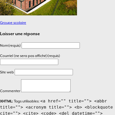
Groupe scolaire
Navigation
de
Laisser une réponse
l’article
Nom(requis)
Courriel (ne sera pas affiché)(requis)
Site web
Commenter
<a href="" title=""> <abbr
XHTML:
Tags utilisables:
title=""> <acronym title=""> <b> <blockquote
cite=""> <cite> <code> <del datetime="">