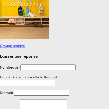
Groupe scolaire
Navigation
de
Laisser une réponse
l’article
Nom(requis)
Courriel (ne sera pas affiché)(requis)
Site web