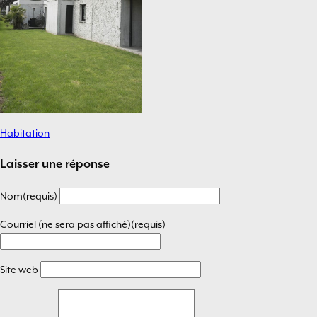
Habitation
Navigation
de
Laisser une réponse
l’article
Nom(requis)
Courriel (ne sera pas affiché)(requis)
Site web