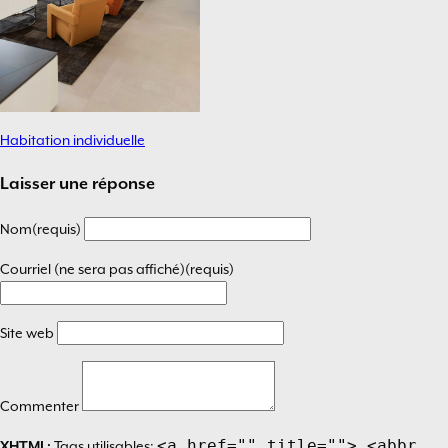
Habitation individuelle
Navigation
de
Laisser une réponse
l’article
Nom(requis)
Courriel (ne sera pas affiché)(requis)
Site web
Commenter
<a href="" title=""> <abbr
XHTML:
Tags utilisables: