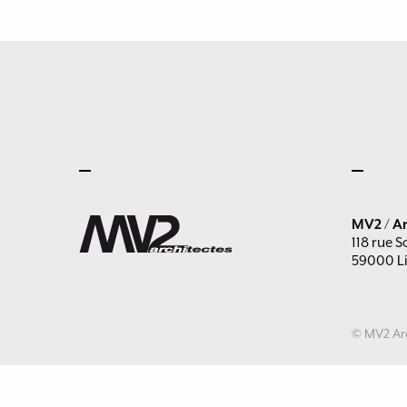
MV2 / Ar
118 rue S
59000 Li
© MV2 Arc