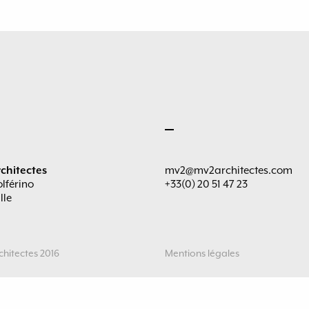
chitectes
mv2@mv2architectes.com
olférino
+33(0) 20 51 47 23
lle
hitectes 2016
Mentions légales