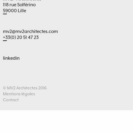
118 rue Solférino
59000 Lille
mv2@mv2architectes.com
+33(0) 20 51 47 23
linkedin
© MV2 Architectes 2016
Mentions légales
Contact