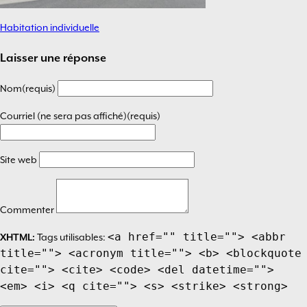
Habitation individuelle
Navigation
de
Laisser une réponse
l’article
Nom(requis)
Courriel (ne sera pas affiché)(requis)
Site web
Commenter
<a href="" title=""> <abbr
XHTML:
Tags utilisables:
title=""> <acronym title=""> <b> <blockquote
cite=""> <cite> <code> <del datetime="">
<em> <i> <q cite=""> <s> <strike> <strong>