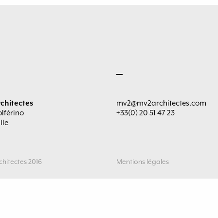
chitectes
mv2@mv2architectes.com
olférino
+33(0) 20 51 47 23
lle
hitectes 2016
Mentions légales