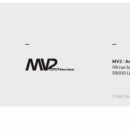
MV2 / Ar
118 rue S
59000 Li
© MV2 Arc