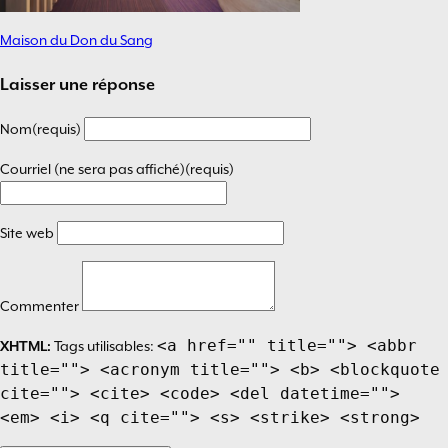
Maison du Don du Sang
Navigation
de
Laisser une réponse
l’article
Nom(requis)
Courriel (ne sera pas affiché)(requis)
Site web
Commenter
<a href="" title=""> <abbr
XHTML:
Tags utilisables:
title=""> <acronym title=""> <b> <blockquote
cite=""> <cite> <code> <del datetime="">
<em> <i> <q cite=""> <s> <strike> <strong>