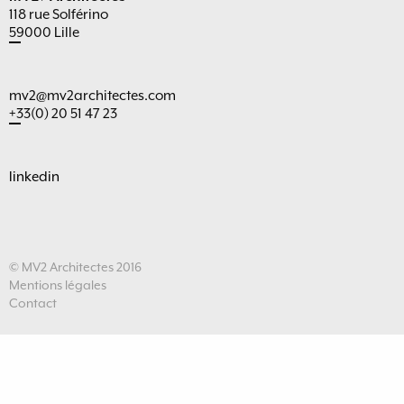
118 rue Solférino
59000 Lille
mv2@mv2architectes.com
+33(0) 20 51 47 23
linkedin
© MV2 Architectes 2016
Mentions légales
Contact