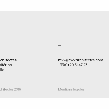
chitectes
mv2@mv2architectes.com
olférino
+33(0) 20 51 47 23
lle
hitectes 2016
Mentions légales