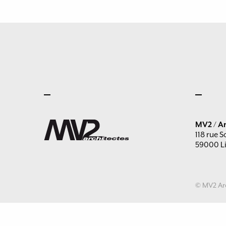
MV2 / Ar
118 rue S
59000 Li
© MV2 Arc