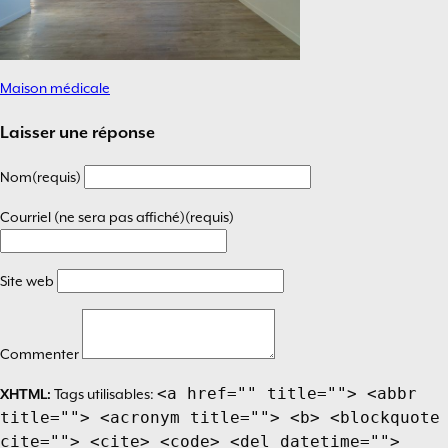
Maison médicale
Navigation
de
Laisser une réponse
l’article
Nom(requis)
Courriel (ne sera pas affiché)(requis)
Site web
Commenter
<a href="" title=""> <abbr
XHTML:
Tags utilisables:
title=""> <acronym title=""> <b> <blockquote
cite=""> <cite> <code> <del datetime="">