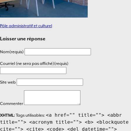
Pôle administratif et culturel
Navigation
de
Laisser une réponse
l’article
Nom(requis)
Courriel (ne sera pas affiché)(requis)
Site web
Commenter
<a href="" title=""> <abbr
XHTML:
Tags utilisables:
title=""> <acronym title=""> <b> <blockquote
cite=""> <cite> <code> <del datetime="">