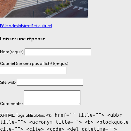
Pôle administratif et culturel
Navigation
de
Laisser une réponse
l’article
Nom(requis)
Courriel (ne sera pas affiché)(requis)
Site web
Commenter
<a href="" title=""> <abbr
XHTML:
Tags utilisables:
title=""> <acronym title=""> <b> <blockquote
cite=""> <cite> <code> <del datetime="">