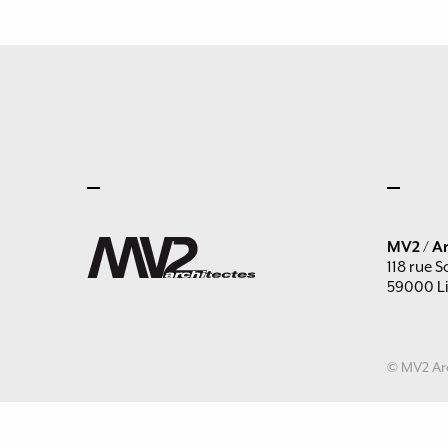
MV2 / Ar
118 rue S
59000 Li
© MV2 Arc