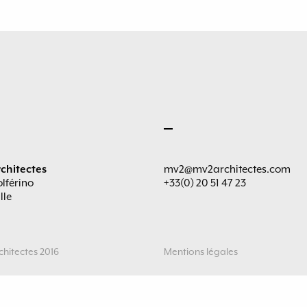
chitectes
mv2@mv2architectes.com
olférino
+33(0) 20 51 47 23
lle
hitectes 2016
Mentions légales