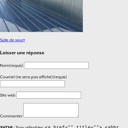
Salle de sport
Navigation
de
Laisser une réponse
l’article
Nom(requis)
Courriel (ne sera pas affiché)(requis)
Site web
Commenter
<a href="" title=""> <abbr
XHTML:
Tags utilisables: