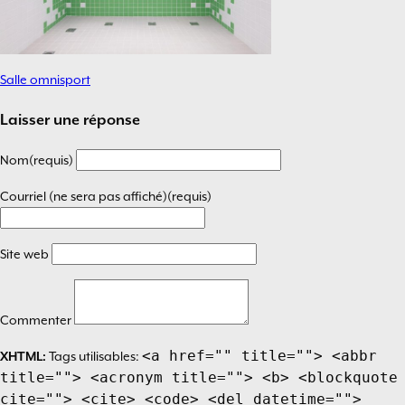
Salle omnisport
Navigation
de
Laisser une réponse
l’article
Nom(requis)
Courriel (ne sera pas affiché)(requis)
Site web
Commenter
<a href="" title=""> <abbr
XHTML:
Tags utilisables:
title=""> <acronym title=""> <b> <blockquote
cite=""> <cite> <code> <del datetime="">