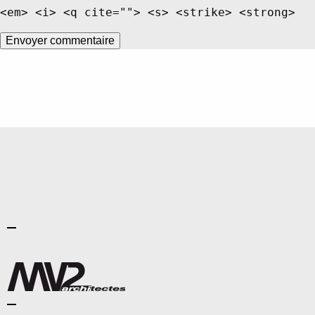
<em> <i> <q cite=""> <s> <strike> <strong>