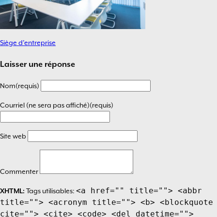
Siège d’entreprise
Navigation
de
Laisser une réponse
l’article
Nom(requis)
Courriel (ne sera pas affiché)(requis)
Site web
Commenter
<a href="" title=""> <abbr
XHTML:
Tags utilisables:
title=""> <acronym title=""> <b> <blockquote
cite=""> <cite> <code> <del datetime="">