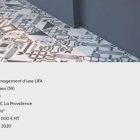
nagement d'une UFA
ies (59)
é
 La Providence
m²
7 000 € HT
é 2020