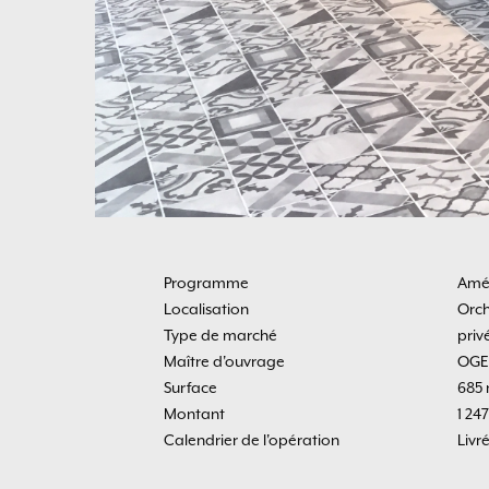
Programme
Amé
Localisation
Orch
Type de marché
priv
Maître d'ouvrage
OGEC
Surface
685 
Montant
1 24
Calendrier de l'opération
Livr