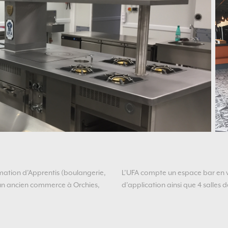
mation d’Apprentis (boulangerie,
L’UFA compte un espace bar en vit
d’un ancien commerce à Orchies,
d’application ainsi que 4 salles d