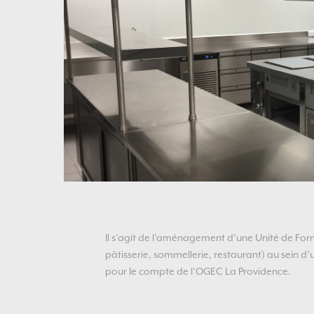
Il s’agit de l’aménagement d’une Unité de For
pâtisserie, sommellerie, restaurant) au sein 
pour le compte de l’OGEC La Providence.