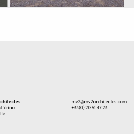
chitectes
mv2@mv2architectes.com
olférino
+33(0) 20 51 47 23
lle