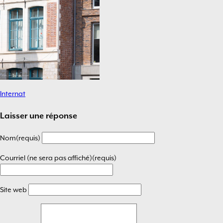
Internat
Navigation
de
Laisser une réponse
l’article
Nom(requis)
Courriel (ne sera pas affiché)(requis)
Site web