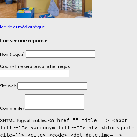
Mairie et médiathèque
Navigation
de
Laisser une réponse
l’article
Nom(requis)
Courriel (ne sera pas affiché)(requis)
Site web
Commenter
<a href="" title=""> <abbr
XHTML:
Tags utilisables:
title=""> <acronym title=""> <b> <blockquote
cite=""> <cite> <code> <del datetime="">