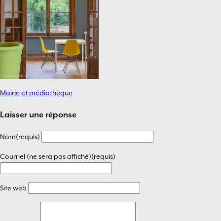
Mairie et médiathèque
Navigation
de
Laisser une réponse
l’article
Nom(requis)
Courriel (ne sera pas affiché)(requis)
Site web