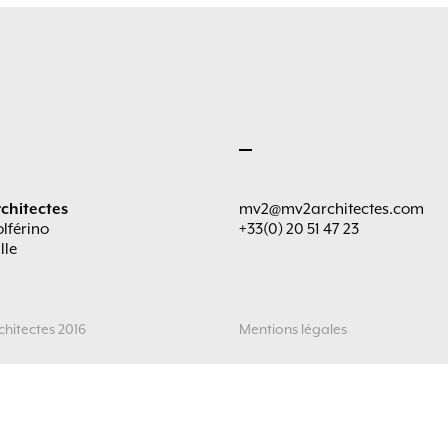
chitectes
mv2@mv2architectes.com
olférino
+33(0) 20 51 47 23
lle
hitectes 2016
Mentions légales