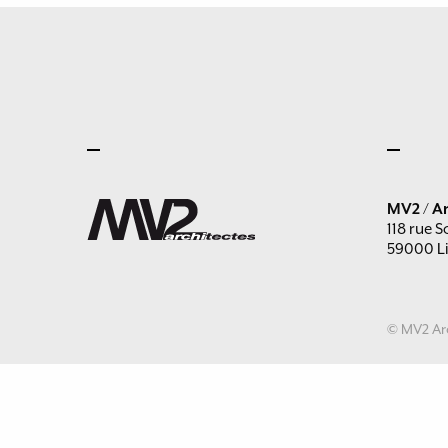
MV2 / Ar
118 rue S
59000 Li
© MV2 Arc