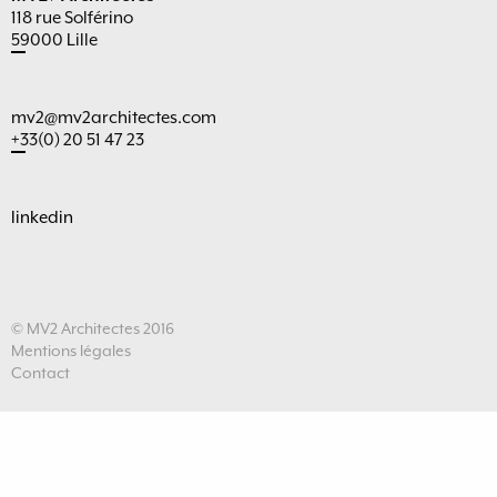
118 rue Solférino
59000 Lille
mv2@mv2architectes.com
+33(0) 20 51 47 23
linkedin
© MV2 Architectes 2016
Mentions légales
Contact