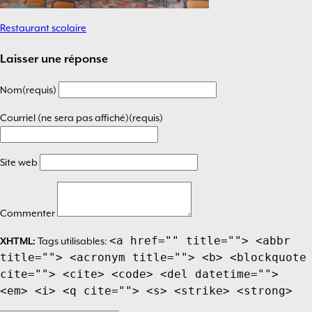
Restaurant scolaire
Navigation
de
Laisser une réponse
l’article
Nom(requis)
Courriel (ne sera pas affiché)(requis)
Site web
Commenter
<a href="" title=""> <abbr
XHTML:
Tags utilisables:
title=""> <acronym title=""> <b> <blockquote
cite=""> <cite> <code> <del datetime="">
<em> <i> <q cite=""> <s> <strike> <strong>